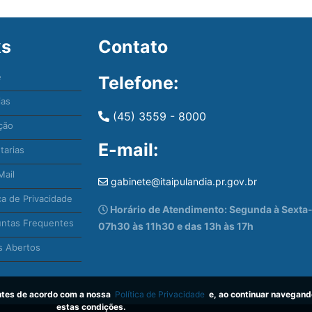
ks
Contato
e
Telefone:
ias
(45) 3559 - 8000
ção
E-mail:
tarias
ail
gabinete@itaipulandia.pr.gov.br
ca de Privacidade
Horário de Atendimento: Segunda à Sexta-f
ntas Frequentes
07h30 às 11h30 e das 13h às 17h
 Abertos
antes de acordo com a nossa
Política de Privacidade
e, ao continuar navegand
estas condições.