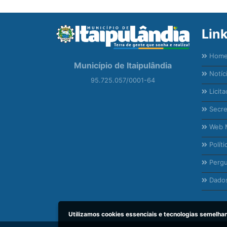
Lin
Hom
Município de Itaipulândia
Notíc
95.725.057/0001-64
Licita
Secre
Web M
Políti
Pergu
Dados
Utilizamos cookies essenciais e tecnologias semelh