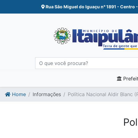
Ir para o conte�do
Ir para o fim do conte�do
Rua São Miguel do Iguaçu n° 1891 - Centro -
Prefei
Home
Informações
Política Nacional Aldir Blanc 
Pol