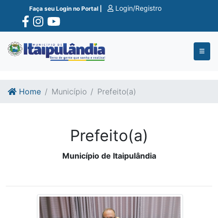
Ir para o conte�do
Ir para o fim do conte�do
Login/Registro
Faça seu Login no Portal |
Home
Município
Prefeito(a)
Prefeito(a)
Município de Itaipulândia