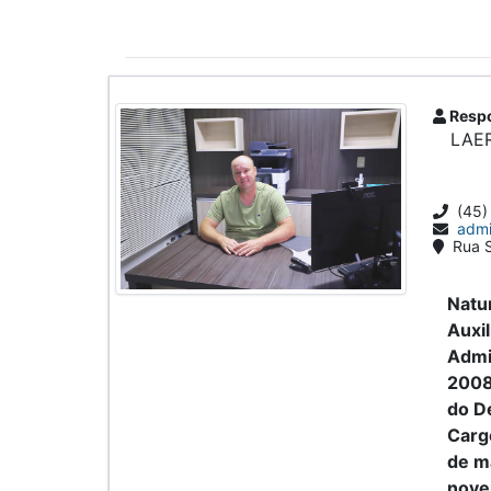
Respo
LAE
(45)
admi
Rua S
Natu
Auxi
Admi
2008 
do D
Cargo
de m
nove