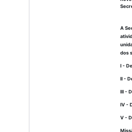
Secr
A Sec
ativi
unida
dos 
I - 
II -
III -
IV -
V - 
Missã