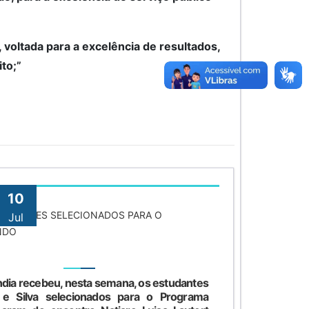
, voltada para a excelência de resultados,
to;”
10
TUDANTES SELECIONADOS PARA O
Jul
NDO
ândia recebeu, nesta semana, os estudantes
 e Silva selecionados para o Programa