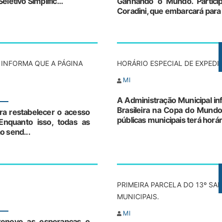
letivo Simplific...
Ganhando o Mundo. Particip
Coradini, que embarcará para a
 INFORMA QUE A PÁGINA
HORÁRIO ESPECIAL DE EXPEDI
MI
A Administração Municipal in
Brasileira na Copa do Mundo
ra restabelecer o acesso
públicas municipais terá horári
Enquanto isso, todas as
o send...
PRIMEIRA PARCELA DO 13º SA
MUNICIPAIS.
MI
 renove as esperanças e