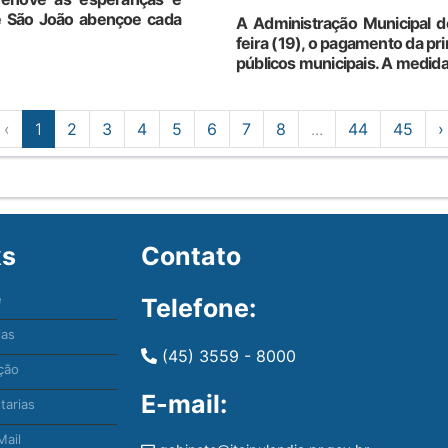
e São João abençoe cada
A Administração Municipal de
feira (19), o pagamento da pri
públicos municipais. A medida
‹
1
2
3
4
5
6
7
8
...
44
45
›
ks
Contato
e
Telefone:
ias
(45) 3559 - 8000
ção
E-mail:
tarias
ail