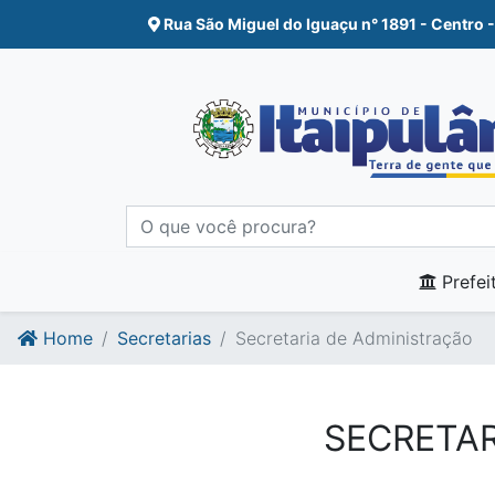
Ir para o conte�do
Ir para o fim do conte�do
Rua São Miguel do Iguaçu n° 1891 - Centro -
Prefei
Home
Secretarias
Secretaria de Administração
SECRETAR