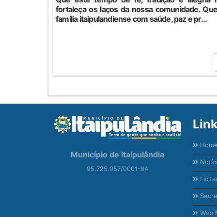
fortaleça os laços da nossa comunidade. Qu
família itaipulandiense com saúde, paz e pr...
Lin
Hom
Município de Itaipulândia
Notíc
95.725.057/0001-64
Licita
Secre
Web M