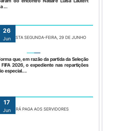
aram do encontro Natiare Luisa Lautert
 ...
26
ENTE NESTA SEGUNDA-FEIRA, 29 DE JUNHO
Jun
forma que, em razão da partida da Seleção
 FIFA 2026, o expediente nas repartições
o especial....
17
LÁRIO SERÁ PAGA AOS SERVIDORES
Jun