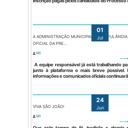
inscrição pagas pelos candidatos do Processo Se
01
A ADMINISTRAÇÃO MUNICIPAL DE ITAIPULÂNDIA
Jul
OFICIAL DA PRE...
MI
A equipe responsável já está trabalhando pa
junto à plataforma o mais breve possível. 
informações e comunicados oficiais continuarã
24
VIVA SÃO JOÃO!
Jun
MI
Que este tempo de fé, tradição e alegria