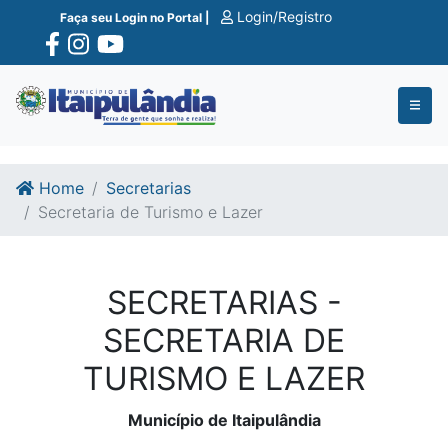
Ir para o conte�do
Ir para o fim do conte�do
Login/Registro
Faça seu Login no Portal |
Home
Secretarias
Secretaria de Turismo e Lazer
SECRETARIAS -
SECRETARIA DE
TURISMO E LAZER
Município de Itaipulândia