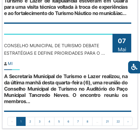
Turismo e Lazer de Itaipulândia estiveram em Guaíra
para uma visita técnica voltada à troca de experiências
e ao fortalecimento do Turismo Náutico no munic&iac...
07
CONSELHO MUNICIPAL DE TURISMO DEBATE
Mai
ESTRATÉGIAS E DEFINE PRIORIDADES PARA O ...
MI
A Secretaria Municipal de Turismo e Lazer realizou, na
da última manhã desta quarta-feira (6), uma reunião do
Conselho Municipal de Turismo no Auditório do Paço
Municipal Tancredo Neves. O encontro reuniu os
membros...
‹
1
2
3
4
5
6
7
8
...
21
22
›