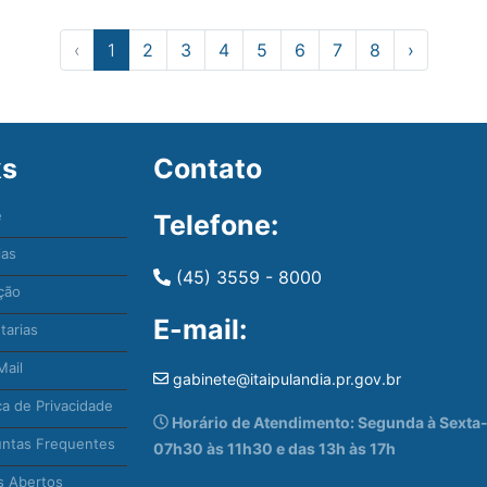
‹
1
2
3
4
5
6
7
8
›
ks
Contato
e
Telefone:
ias
(45) 3559 - 8000
ção
E-mail:
tarias
ail
gabinete@itaipulandia.pr.gov.br
ca de Privacidade
Horário de Atendimento: Segunda à Sexta-f
ntas Frequentes
07h30 às 11h30 e das 13h às 17h
 Abertos