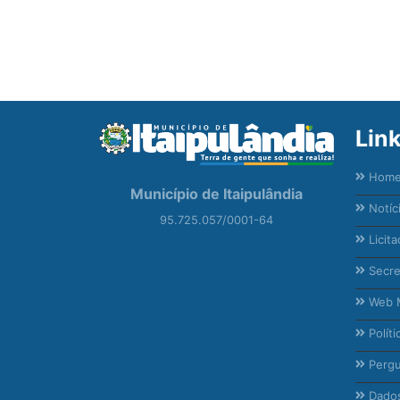
Lin
Hom
Município de Itaipulândia
Notíc
95.725.057/0001-64
Licita
Secre
Web M
Políti
Pergu
Dados