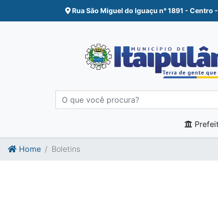
Ir para o conte�do
Ir para o fim do conte�do
Rua São Miguel do Iguaçu n° 1891 - Centro -
Prefei
Home
Boletins